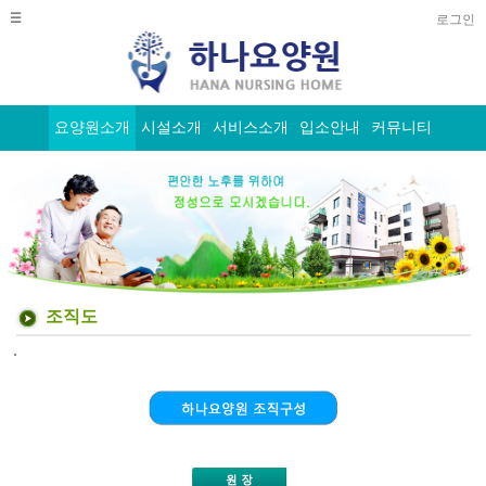
☰
로그인
*****
MENU
*****
요양원소개
시설소개
서비스소개
입소안내
커뮤니티
•
HOME
처
음
으
로
조직도
•
.
사
이
트
맵
==============