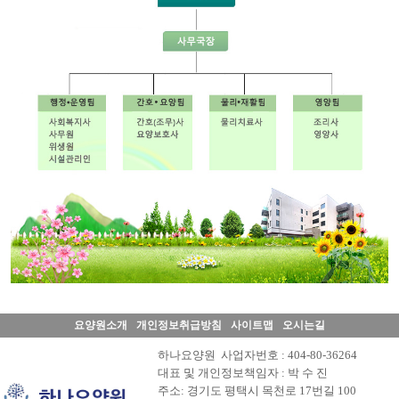
•
요
양
원
소
개
•
인
사
말
•
경
영
요양원소개
개인정보취급방침
사이트맵
오시는길
이
하나요양원 사업자번호 : 404-80-36264
념
대표 및 개인정보책임자 : 박 수 진
•
주소: 경기도 평택시 목천로 17번길 100